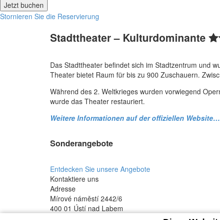
Stornieren Sie die Reservierung
Stadttheater – Kulturdominante
Das Stadttheater befindet sich im Stadtzentrum und w
Theater bietet Raum für bis zu 900 Zuschauern. Zwisc
Während des 2. Weltkrieges wurden vorwiegend Opern 
wurde das Theater restauriert.
Weitere Informationen auf der offiziellen Website…
Sonderangebote
Entdecken Sie unsere Angebote
Kontaktiere uns
Adresse
Mírové náměstí 2442/6
400 01 Ústí nad Labem
Česká republika
Telefon
+420 475 311 111
E-mail
inf