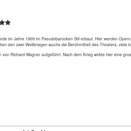
urde im Jahre 1909 im Pseudobarocken Stil erbaut. Hier werden Opern,
hen den zwei Weltkriegen wuchs die Berühmtheit des Theaters, viele b
von Richard Wagner aufgeführt. Nach dem Krieg wirkte hier eine gros
o@ihbohemia.com
GPS
50.660919, 14.041918